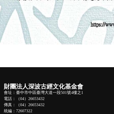
財團法人深波古經文化基金會
會址：臺中市中區臺灣大道一段501號4樓之1
電話：（04）26653432
傳真：（04）26653432
統編：72607322