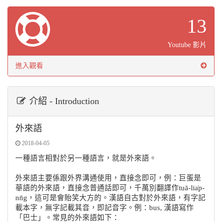
13
Youtube 影片
進入觀看
介紹 - Introduction
外來語
2018-04-05
一種語言相對於另一種語言，就是外來語。
外來語主要係跟外界溝通使用，直接念即可，例：巨蛋是
華語的外來語，直接念普通話即可，千萬別翻譯作tuā-lia̍p-
nn̄g，這可是會貽笑大方的。漢語自古對於外來語，有字記
載本字，無字記載其音，即記音字。例：bus, 漢語寫作
「巴士」。常見的外來語如下：