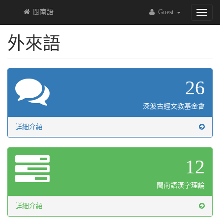
閩南語
Guest
Toggl
naviga
外來語
26
深波古經文教基金會
詳細介紹
12
閩南語漢字理論
詳細介紹