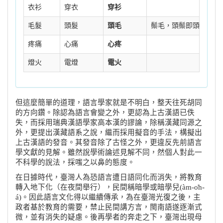
衣衫
穿衣
穿衫
毛髮
頭髮
頭毛
鬃毛，頭鬃即頭毛。
疼痛
心痛
心疼
燈火
電燈
電火
但這麼簡單的道理，語言學家就是不明白，整天往死胡同
的方向鑽。除認為語言會變之外，更認為上古漢語已佚
失，而採用瑞典漢語學家高本漢的謬論，除稱漢藏同源之
外，更提出漢藏語系之說，繼而採用擬音的手法，構擬出
上古漢語的發音。其發音除了古怪之外，更違反先前語言
學文獻的見解。雖然說學術論述見解不同，然個人對此一
不科學的說法，採嗤之以鼻的態度。
在日據時代，臺灣人為恐語言遭日語同化而消失，將教育
轉入地下化（在夜間舉行），民間稱暗學或暗學兒(àm-o̍h-
á)。因此語言文化得以繼續傳承，為在臺灣光復之後，主
政者基於教育的需要，禁止民間講方言，閩南語遂逐漸式
微，並有消失的疑慮。後再學者的奔走之下，臺灣出現母