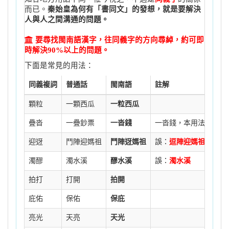
而已。
秦始皇為何有「書同文」的發想，就是要解決
人與人之間溝通的問題。
要尋找閩南語漢字，往同義字的方向尋綽，約可即
時解決90%以上的問題。
下面是常見的用法：
同義複詞
普通話
閩南語
註解
顆粒
一顆西瓜
一粒西瓜
疊沓
一疊鈔票
一沓錢
一沓錢，本用法常見於
迎迓
鬥陣迎媽祖
鬥陣迓媽祖
誤：
逗陣迎媽祖
濁醪
濁水溪
醪水溪
誤：
濁水溪
拍打
打開
拍開
庇佑
保佑
保庇
亮光
天亮
天光