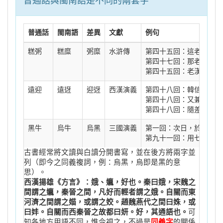
普通話與閩南語是不同的兩套字
普通話
閩南語
差異
文獻
例句
糕粥
糕糜
粥糜
水滸傳
第四十五回：這老子挑著
第四十七回：那老人篩下
第四十五回：老漢每日常
遠迎
遠迓
迎迓
西漢演義
第四十八回：韓信聞知，
第四十八回：又兼韓信用
第四十八回：隨差灌嬰、
黑牛
烏牛
烏黑
三國演義
第一回：次日，於桃園中
第九十一回：用七七四十
古書經常將文讀與白讀分開書寫，並在後方將兩字並
列（即今之同義複詞，例：烏黑，烏即是黑的意
思）。
西漢揚雄《方言》：娥、㜲，好也。秦曰娥，宋魏之
間謂之㜲，秦晉之間，凡好而輕者謂之娥。自關而東
河濟之間謂之媌，或謂之姣。趙魏燕代之間曰姝，或
曰妦。自關而西秦晉之故都曰妍。好，其通語也。
可
知各地方用語不同，惟今視之，不過是
同義字
的關係