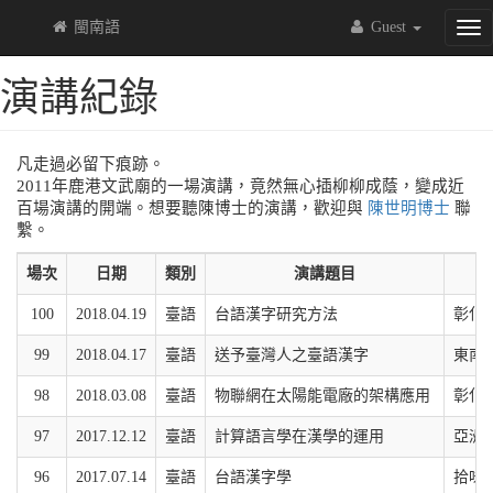
閩南語
Guest
Tog
nav
演講紀錄
凡走過必留下痕跡。
2011年鹿港文武廟的一場演講，竟然無心插柳柳成蔭，變成近
百場演講的開端。想要聽陳博士的演講，歡迎與
陳世明博士
聯
繫。
場次
日期
類別
演講題目
100
2018.04.19
臺語
台語漢字研究方法
彰化
99
2018.04.17
臺語
送予臺灣人之臺語漢字
東南
98
2018.03.08
臺語
物聯網在太陽能電廠的架構應用
彰化
97
2017.12.12
臺語
計算語言學在漢學的運用
亞洲
96
2017.07.14
臺語
台語漢字學
拾味