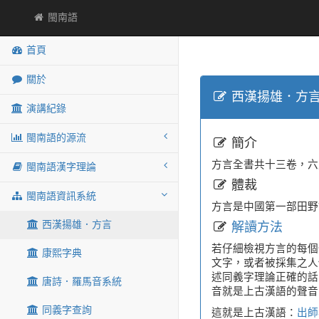
閩南語
首頁
關於
西漢揚雄．方
演講紀錄
閩南語的源流
簡介
方言全書共十三卷，六八
閩南語漢字理論
體裁
閩南語資訊系統
方言是中國第一部田野
西漢揚雄．方言
解讀方法
若仔細檢視方言的每個
康熙字典
文字，或者被採集之人
述同義字理論正確的話
唐詩．羅馬音系統
音就是上古漢語的聲音
同義字查詢
這就是上古漢語：
出師