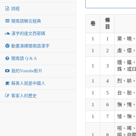
詩經
條
閩南語解古經典
卷
目
漢字的達文西密碼
1
1
黨、曉
動畫演繹閩南語漢字
1
2
虔、儇
閩南語 Q & A
娥、㜲
1
3
姝，或
我的Youtube影片
1
4
烈、枿
蘇美人就是中國人
1
5
台、胎
客家人的歷史
1
6
憮，㤿
1
7
㥄、憮
咺、唏
1
8
咺。自