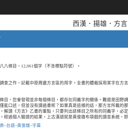
西漢．揚雄．方言
言
八條目，12,061個字（不含標點符號）。
調查之作，記載中原周邊方言區的用字。全書的體裁採用某字在方
條目，您會發現並非每個條目，都存在同義字的關係。難道是田野
僅能口述，但並沒有讀過書呢？如果真是這樣的話，那方言所載的
，解讀《方言》乙書的重點，只要列出該條目之所有的同義字，必
。經過個人驗證的結果，上古漢語就是黃俊雄布袋戲的讀音系統，
表~台語~黃俊雄~字幕