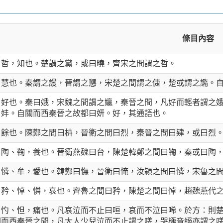
條目內容
、哲，知也。楚謂之黨，或曰曉，齊宋之間謂之哲。
，慧也。秦謂之謾，晉謂之㦟，宋楚之間謂之倢，楚或謂之䜏。
，好也。秦曰娥，宋魏之間謂之㜲，秦晉之間，凡好而輕者謂之
曰妦。自關而西秦晉之故都曰妍。好，其通語也。
，餘也。陳鄭之間曰枿，晉衛之間曰烈，秦晉之間曰肄，或曰烈
、陶、鞠，養也。晉衛燕魏曰台，陳楚韓鄭之間曰鞠，秦或曰陶
、憐、牟，愛也。韓鄭曰憮，晉衛曰㤿，汝潁之間曰憐，宋魯之
、矜、悼、憐，哀也。齊魯之間曰矜，陳楚之間曰悼，趙魏燕代
、㣿、怛，痛也。凡哀泣而不止曰咺，哀而不泣曰唏。於方：則
關而西秦晉之間，凡大人少兒泣而不止謂之唴，哭極音絕亦謂之