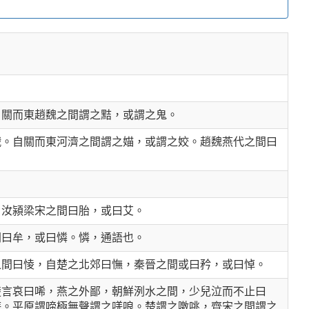
自關而東趙魏之間謂之黠，或謂之鬼。
娥。自關而東河濟之間謂之媌，或謂之姣。趙魏燕代之間曰
。
，汝潁梁宋之間曰胎，或曰艾。
間曰牟，或曰憐。憐，通語也。
之間曰㥄，自楚之北郊曰憮，秦晉之間或曰矜，或曰悼。
楚言哀曰唏，燕之外鄙，朝鮮洌水之間，少兒泣而不止曰
唴。平原謂啼極無聲謂之唴哴。楚謂之噭咷，齊宋之間謂之