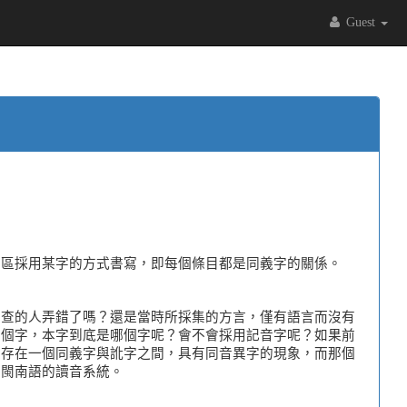
Guest
言區採用某字的方式書寫，即每個條目都是同義字的關係。
調查的人弄錯了嗎？還是當時所採集的方言，僅有語言而沒有
那個字，本字到底是哪個字呢？會不會採用記音字呢？如果前
定存在一個同義字與訛字之間，具有同音異字的現象，而那個
即閩南語的讀音系統。