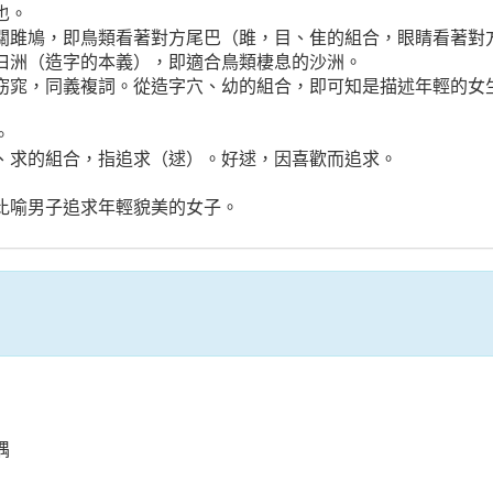
也。
關雎鳩，即鳥類看著對方尾巴（雎，目、隹的組合，眼睛看著對
曰洲（造字的本義），即適合鳥類棲息的沙洲。
窈窕，同義複詞。從造字穴、幼的組合，即可知是描述年輕的女
。
、求的組合，指追求（逑）。好逑，因喜歡而追求。
比喻男子追求年輕貌美的女子。
隅