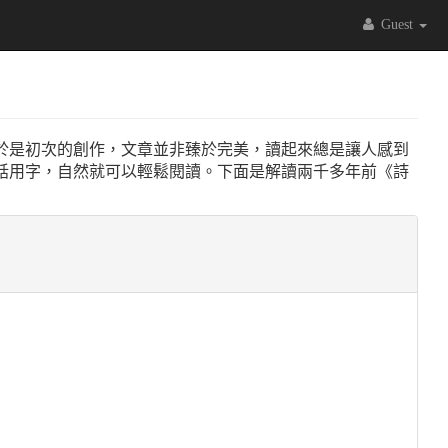
Guest
於是初次的創作，文章並非臻於完美，讀起來總是讓人感到
話用字，自然就可以輕鬆閱讀。下面是解讀兩千多年前《詩