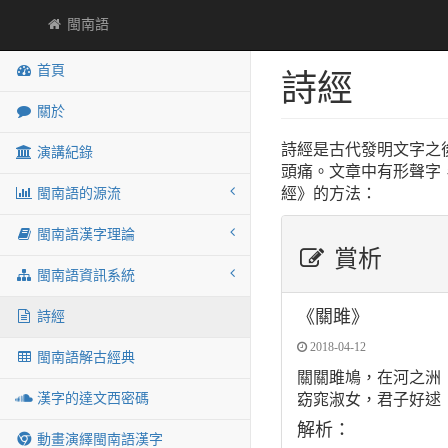
閩南語
首頁
詩經
關於
詩經是古代發明文字之
演講紀錄
頭痛。文章中有形聲字
經》的方法：
閩南語的源流
閩南語漢字理論
賞析
閩南語資訊系統
《關雎》
詩經
2018-04-12
閩南語解古經典
關關雎鳩，在河之洲
漢字的達文西密碼
窈窕淑女，君子好逑
解析：
動畫演繹閩南語漢字