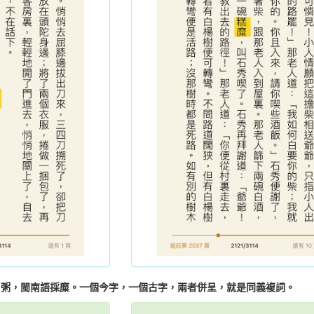
用粥，閩南語採糜。一個今字，一個古字，兩者併呈，就是同義複詞。