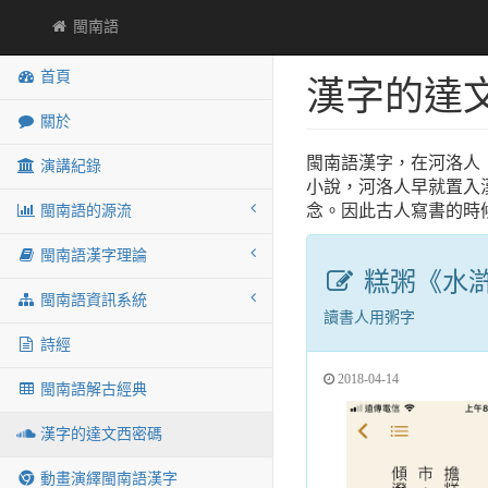
閩南語
首頁
漢字的達
關於
閩南語漢字，在河洛人
演講紀錄
小說，河洛人早就置入
念。因此古人寫書的時
閩南語的源流
閩南語漢字理論
糕粥《水
閩南語資訊系統
讀書人用粥字
詩經
2018-04-14
閩南語解古經典
漢字的達文西密碼
動畫演繹閩南語漢字