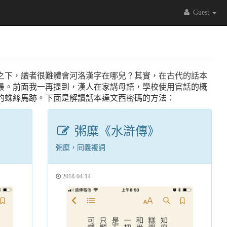
Guest
之下，讀者很難體會河洛漢字在哪兒？其實，在古代的話本
最。前面我一再提到，漢人在家講母語，學校使用官話的概
的蛛絲馬跡。下面是解讀話本達文西密碼的方法：
粥糜《水滸傳》
粥糜，同義複詞
2018-04-14