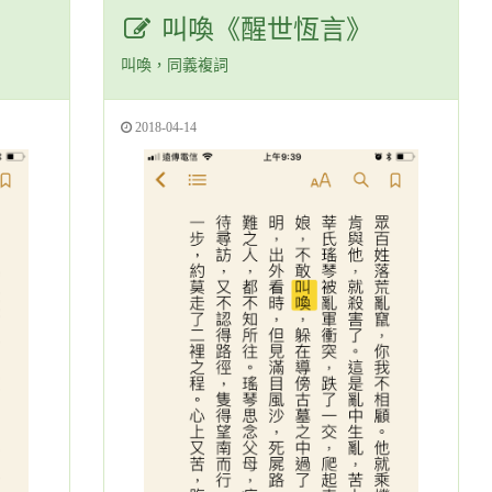
叫喚《醒世恆言》
叫喚，同義複詞
2018-04-14