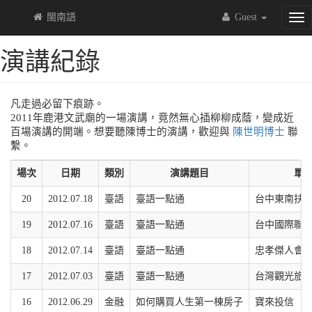
閩南語
Guest
Tog
nav
演講紀錄
凡走過必留下痕跡。
2011年鹿港文武廟的一場演講，竟然無心插柳柳成蔭，變成近
百場演講的開端。想要聽陳博士的演講，歡迎與
陳世明博士
聯
繫。
場次
日期
類別
演講題目
單
20
2012.07.18
臺語
臺語一點通
台中東南扶
19
2012.07.16
臺語
臺語一點通
台中國際聯
18
2012.07.14
臺語
臺語一點通
忠孝傑人會
17
2012.07.03
臺語
臺語一點通
台灣觀光旅
16
2012.06.29
金融
如何購買人生第一棟房子
寶來投信