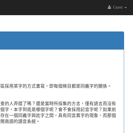
Guest
言區採用某字的方式書寫，即每個條目都是同義字的關係。
調查的人弄錯了嗎？還是當時所採集的方言，僅有語言而沒有
那個字，本字到底是哪個字呢？會不會採用記音字呢？如果前
定存在一個同義字與訛字之間，具有同音異字的現象，而那個
即閩南語的讀音系統。