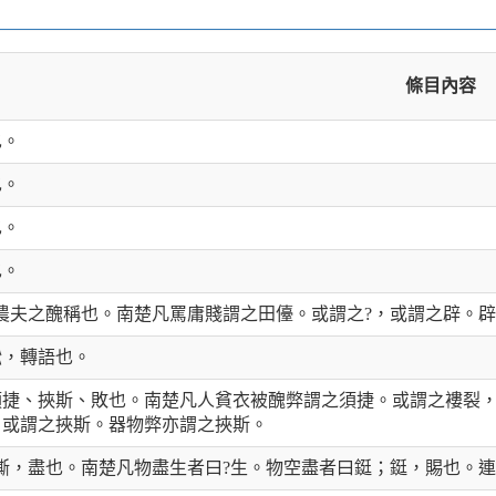
條目內容
也。
也。
也。
也。
，農夫之醜稱也。南楚凡罵庸賤謂之田儓。或謂之?，或謂之辟。
倯，轉語也。
須捷、挾斯、敗也。南楚凡人貧衣被醜弊謂之須捷。或謂之褸裂
。或謂之挾斯。器物弊亦謂之挾斯。
澌，盡也。南楚凡物盡生者曰?生。物空盡者曰鋌；鋌，賜也。