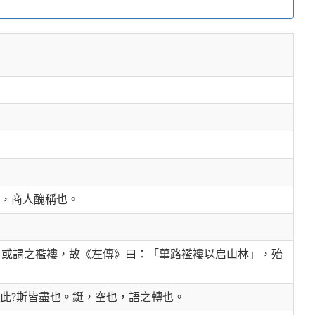
辟，商人醜稱也。
，或謂之襤褸，故《左傳》曰：「蓽路襤褸以启山林」，殆
連此?斯皆盡也。鋌，空也，語之轉也。