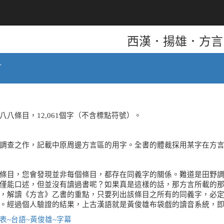
西漢．揚雄．方言
言
八條目，12,061個字（不含標點符號）。
調查之作，記載中原周邊方言區的用字。全書的體裁採用某字在方
條目，您會發現並非每個條目，都存在同義字的關係。難道是田野
僅能口述，但並沒有讀過書呢？如果真是這樣的話，那方言所載的
，解讀《方言》乙書的重點，只要列出該條目之所有的同義字，必
。經過個人驗證的結果，上古漢語就是黃俊雄布袋戲的讀音系統，
表~台語~黃俊雄~字幕