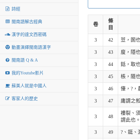
詩經
條
閩南語解古經典
卷
目
漢字的達文西密碼
3
42
苙，圂
動畫演繹閩南語漢字
3
43
廋，隱
閩南語 Q & A
3
44
銛，取
我的Youtube影片
3
45
棖，隨
蘇美人就是中國人
3
46
儓，?
客家人的歷史
3
47
庸謂之
褸裂、
3
48
謂此也
3
49
?、鋌、