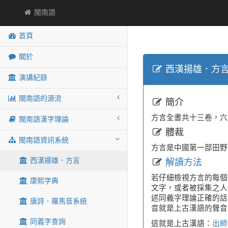
閩南語
首頁
關於
西漢揚雄．方
演講紀錄
閩南語的源流
簡介
方言全書共十三卷，六八
閩南語漢字理論
體裁
閩南語資訊系統
方言是中國第一部田野
西漢揚雄．方言
解讀方法
若仔細檢視方言的每個
康熙字典
文字，或者被採集之人
述同義字理論正確的話
唐詩．羅馬音系統
音就是上古漢語的聲音
同義字查詢
這就是上古漢語：
出師